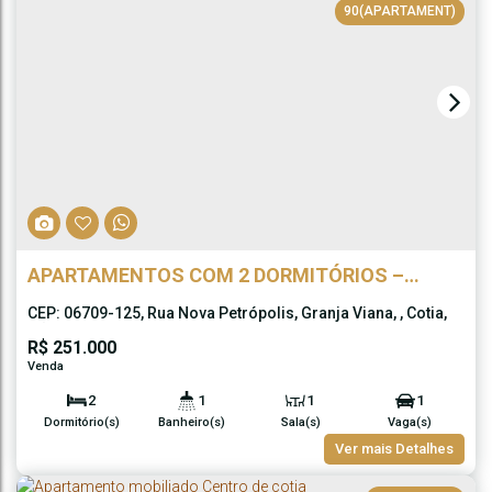
90
(APARTAMENT)
APARTAMENTOS COM 2 DORMITÓRIOS –
RESIDENCIAL ESPLÊNDIDA NOVA GRANJA,
CEP: 06709-125
,
Rua Nova Petrópolis
,
Granja Viana
,
Cotia
,
COTIA/SP
São Paulo
,
Brasil
R$
251.000
2
1
1
1
Dormitório(s)
Banheiro(s)
Sala(s)
Vaga(s)
48m²
Ver mais Detalhes
Útil: