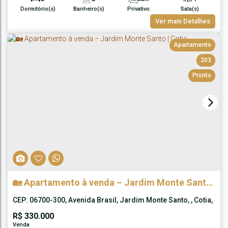
Dormitório(s)
Banheiro(s)
Privativo:
Sala(s)
1
50m²
1
50m²
Ver mais Detalhes
Suíte(s)
Total:
Vaga(s)
Útil:
Apartamento
203
Pronto
🏡 Apartamento à venda – Jardim Monte Santo
| Cotia
CEP: 06700-300
,
Avenida Brasil
,
Jardim Monte Santo
,
Cotia
,
São Paulo
,
Brasil
R$
330.000