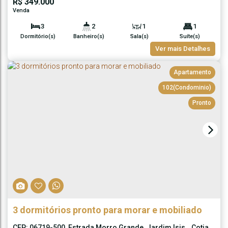
R$
349.000
3
2
1
1
Dormitório(s)
Banheiro(s)
Sala(s)
Suíte(s)
1
61m²
Ver mais Detalhes
Vaga(s)
Útil:
Apartamento
102
(Condominio)
Pronto
3 dormitórios pronto para morar e mobiliado
CEP: 06719-500
,
Estrada Morro Grande
,
Jardim Ísis
,
Cotia
,