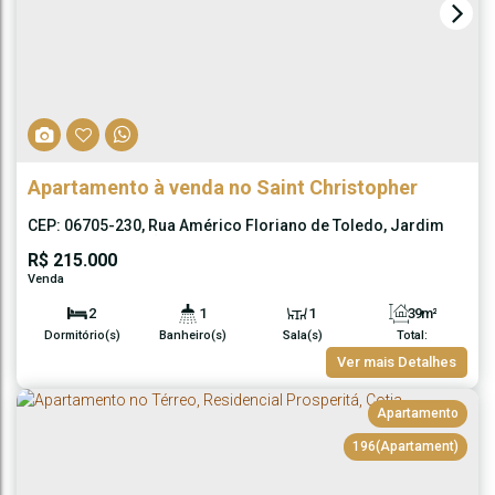
Apartamento à venda no Saint Christopher
CEP: 06705-230
,
Rua Américo Floriano de Toledo
,
Jardim
Caiapiá
,
Cotia
,
São Paulo
,
Brasil
R$
215.000
2
1
1
39m²
Dormitório(s)
Banheiro(s)
Sala(s)
Total:
1
Ver mais Detalhes
Vaga(s)
Apartamento
196
(Apartament)