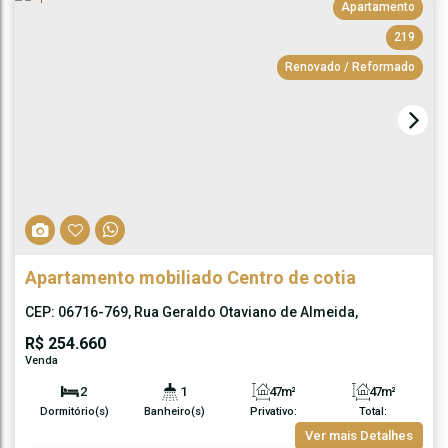
Apartamento
219
Renovado / Reformado
Apartamento mobiliado Centro de cotia
CEP: 06716-769
,
Rua Geraldo Otaviano de Almeida
,
Nakamura Park
,
Cotia
,
São Paulo
,
Brasil
R$
254.660
2
1
47m²
47m²
Dormitório(s)
Banheiro(s)
Privativo:
Total:
1
47m²
Ver mais Detalhes