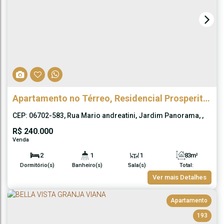
Apartamento no Térreo, Residencial Prosperitá,
Cotia
CEP: 06702-583
,
Rua Mario andreatini
,
Jardim Panorama
,
Cotia
,
São Paulo
,
Brasil
R$
240.000
2
1
1
83m²
Dormitório(s)
Banheiro(s)
Sala(s)
Total:
1
61m²
Ver mais Detalhes
Vaga(s)
Útil:
Apartamento
193