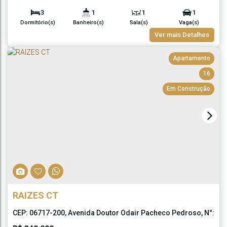
3
1
1
1
Dormitório(s)
Banheiro(s)
Sala(s)
Vaga(s)
65m²
Ver mais Detalhes
Útil:
Apartamento
16
Em Construção
RAIZES CT
CEP: 06717-200
,
Avenida Doutor Odair Pacheco Pedroso
,
N°:
1481
,
Cotia
,
São Paulo
,
Brasil