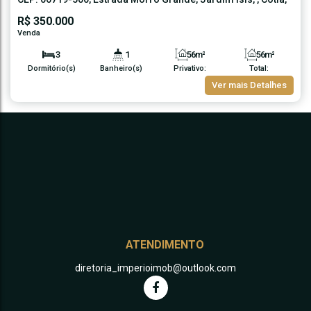
São Paulo
,
Brasil
R$
350.000
3
1
56m²
56m²
Dormitório(s)
Banheiro(s)
Privativo:
Total:
1
56m²
Ver mais Detalhes
Vaga(s)
Útil:
ATENDIMENTO
diretoria_imperioimob@outlook.com