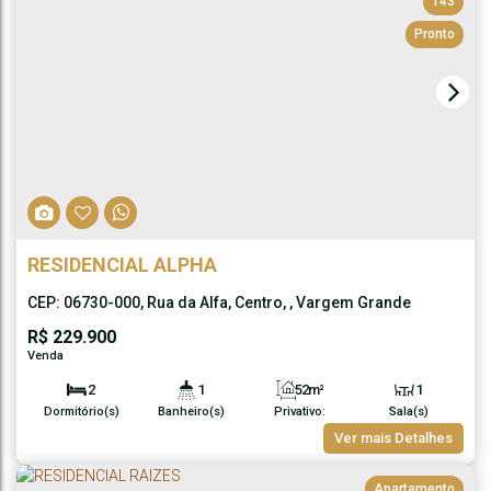
143
Pronto
RESIDENCIAL ALPHA
CEP: 06730-000
,
Rua da Alfa
,
Centro
,
Vargem Grande
Paulista
,
São Paulo
,
Brasil
R$
229.900
2
1
52m²
1
Dormitório(s)
Banheiro(s)
Privativo:
Sala(s)
52m²
1
52m²
Ver mais Detalhes
Total:
Vaga(s)
Útil:
Apartamento