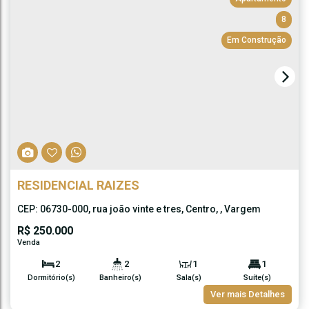
8
Em Construção
RESIDENCIAL RAIZES
CEP: 06730-000
,
rua joão vinte e tres
,
Centro
,
Vargem
Grande Paulista
,
São Paulo
,
Brasil
R$
250.000
2
2
1
1
Dormitório(s)
Banheiro(s)
Sala(s)
Suíte(s)
1
62m²
Ver mais Detalhes
Vaga(s)
Útil: