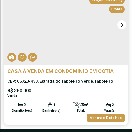
198
(RESERVA AC)
Pronto
CASA À VENDA EM CONDOMINIO EM COTIA
CEP: 06720-450
,
Estrada do Taboleiro Verde
,
Taboleiro
Verde
,
Cotia
,
São Paulo
,
Brasil
R$
380.000
2
1
125m²
2
Dormitório(s)
Banheiro(s)
Total:
Vaga(s)
60m²
125m²
Ver mais Detalhes
Útil:
Terreno: