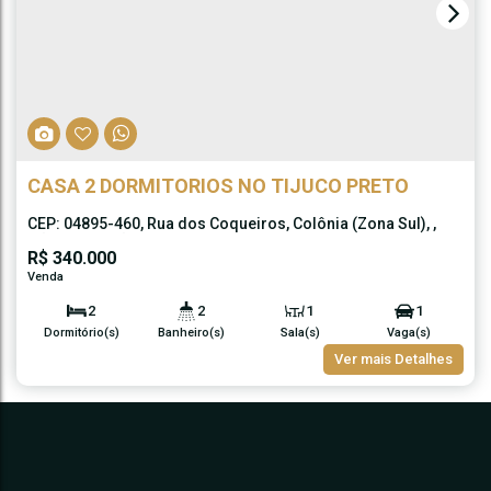
CASA 2 DORMITORIOS NO TIJUCO PRETO
CEP: 04895-460
,
Rua dos Coqueiros
,
Colônia (Zona Sul)
,
São Paulo
,
São Paulo
,
Brasil
R$
340.000
2
2
1
1
Dormitório(s)
Banheiro(s)
Sala(s)
Vaga(s)
55m²
Ver mais Detalhes
Útil: