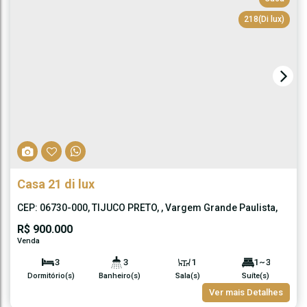
218
(Di lux)
Casa 21 di lux
CEP: 06730-000
,
TIJUCO PRETO
,
Vargem Grande Paulista
,
São Paulo
,
Brasil
R$
900.000
3
3
1
1 ~ 3
Dormitório(s)
Banheiro(s)
Sala(s)
Suíte(s)
150m²
2
120m²
150m²
Ver mais Detalhes
Total:
Vaga(s)
Útil:
Terreno: