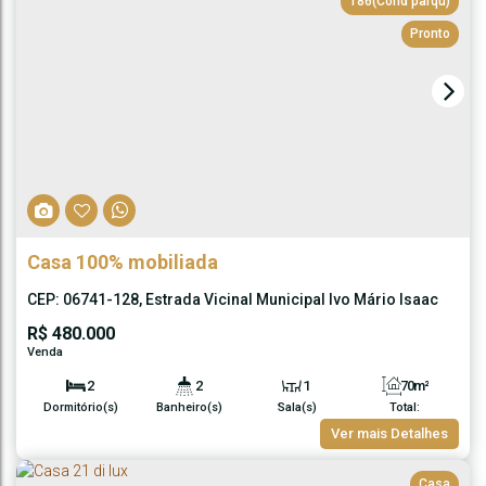
186
(Cond parqu)
Pronto
Casa 100% mobiliada
CEP: 06741-128
,
Estrada Vicinal Municipal Ivo Mário Isaac
Pires
,
TIJUCO PRETO
,
Vargem Grande Paulista
,
São Paulo
,
R$
Brasil
480.000
2
2
1
70m²
Dormitório(s)
Banheiro(s)
Sala(s)
Total:
2
55 ~ 70m²
Ver mais Detalhes
Vaga(s)
Útil:
Casa