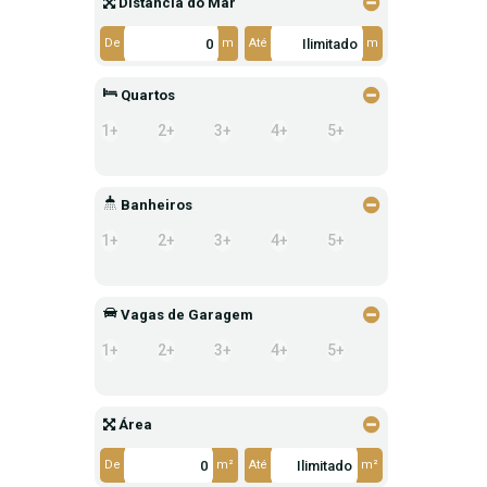
Distância do Mar
De
m
Até
m
Quartos
1+
2+
3+
4+
5+
Banheiros
1+
2+
3+
4+
5+
Vagas de Garagem
1+
2+
3+
4+
5+
Área
De
m²
Até
m²