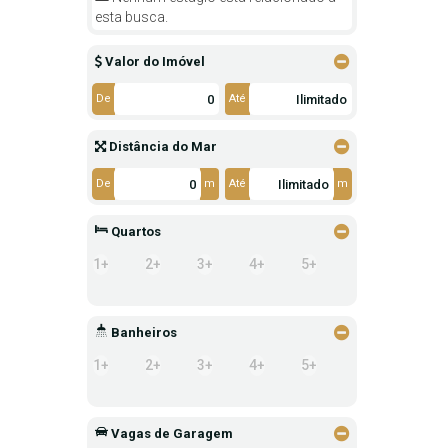
esta busca.
Valor do Imóvel
De
Até
Distância do Mar
De
m
Até
m
Quartos
1+
2+
3+
4+
5+
Banheiros
1+
2+
3+
4+
5+
Vagas de Garagem