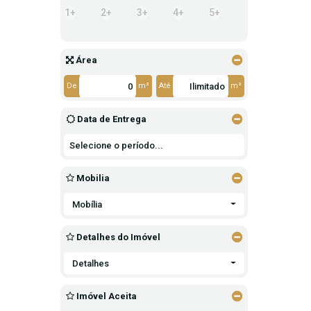
1+
2+
3+
4+
5+
Área
De
m²
Até
m²
Data de Entrega
Mobilia
Mobília
Detalhes do Imóvel
Detalhes
Imóvel Aceita