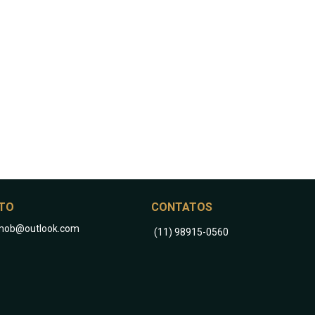
TO
CONTATOS
oimob@outlook.com
(11) 98915-0560