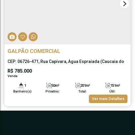
GALPÃO COMERCIAL
CEP: 06726-471
,
Rua Capivara
,
Água Espraiada (Caucaia do
Alto)
,
Cotia
,
São Paulo
,
Brasil
R$
785.000
1
50m²
201m²
151m²
Banheiro(s)
Privativo:
Total:
Útil:
3m²
25m
10m
10m
Ver mais Detalhes
Terreno:
Comprimento:
Fundos:
Frente:
25m
25m
Lado Direito:
Lado Esquerdo: