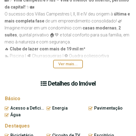
da capital!
✨🏡
O sucesso dos Villas Campestres I, II, III e IV deu origem à
última e
mais completa fase
de um empreendimento consolidado! 🌿
Imagine morar em um condomínio com
casas modernas
,
2
suítes
, quintal privativo 🏠💚 e total conforto para sua família, em
meio à natureza e com segurança.
🔥
Clube de lazer com mais de 19 mil m²
🏊 Piscina | 🥩 Churrasqueiras | ⚽ Quadra poliesportiva
🌳 Área verde | 🌱 Horta e pomar | 🐶 Pet place | 🛝 Playground
Ver mais...
📍
Localização estratégica em Vargem Grande Paulista
,
próxima à rodovia, em um dos municípios mais charmosos da
Detalhes do Imóvel
região!
✨
Villa Campestre Plus não é só um endereço
É qualidade de vida, ar puro, tranquilidade e praticidade em um só
Básico
lugar.
Acesso a Deficientes
Energia
Pavimentação
💚
O cenário perfeito para começar uma nova etapa com quem
Água
você ama!
Destaques
📲 Entre em contato e garanta sua unidade!
Bicicletário
Circuito de TV
Escritório