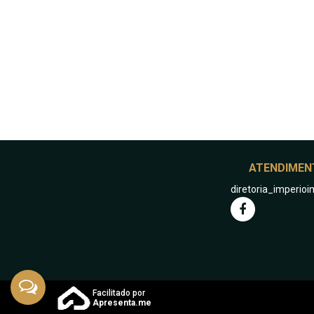
‹
›
ATENDIMEN
diretoria_imperi