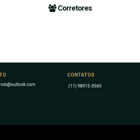
Corretores
TO
CONTATOS
oimob@outlook.com
(11) 98915-0560