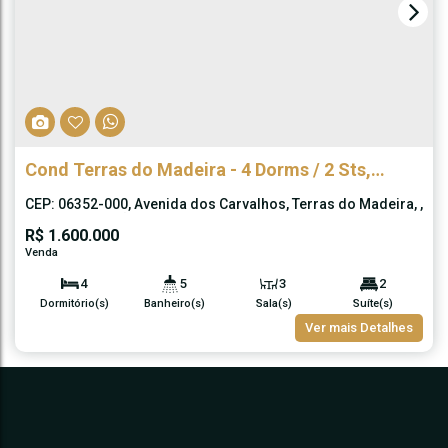
Cond Terras do Madeira - 4 Dorms / 2 Sts,
Piscina, Vista!
CEP: 06352-000
,
Avenida dos Carvalhos
,
Terras do Madeira
,
Carapicuíba
,
São Paulo
,
Brasil
R$
1.600.000
4
5
3
2
Dormitório(s)
Banheiro(s)
Sala(s)
Suíte(s)
479m²
5
357m²
Ver mais Detalhes
Total:
Vaga(s)
Útil: